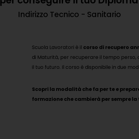
per
conseguire
il
tuo
Diploma
Indirizzo
Tecnico
-
Sanitario
Scuola Lavoratori è il
corso di recupero ann
di Maturità, per recuperare il tempo perso, o
il tuo futuro. Il corso è disponibile in due mo
Scopri la modalità che fa per te e prepar
formazione che cambierà per sempre la t